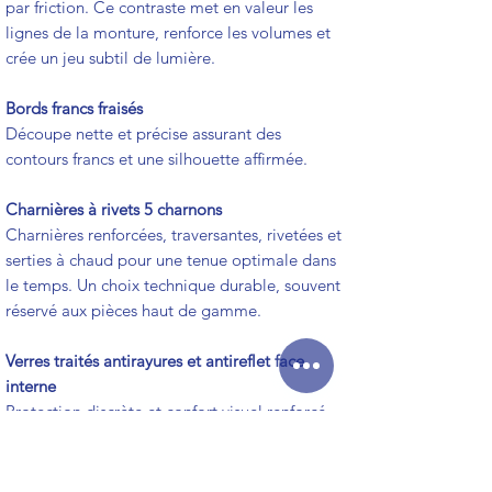
par friction. Ce contraste met en valeur les
lignes de la monture, renforce les volumes et
crée un jeu subtil de lumière.
Bords francs fraisés
Découpe nette et précise assurant des
contours francs et une silhouette affirmée.
Charnières à rivets 5 charnons
Charnières renforcées, traversantes, rivetées et
serties à chaud pour une tenue optimale dans
le temps. Un choix technique durable, souvent
réservé aux pièces haut de gamme.
Verres traités antirayures et antireflet face
interne
Protection discrète et confort visuel renforcé
au quotidien.
Logo gravé au laser