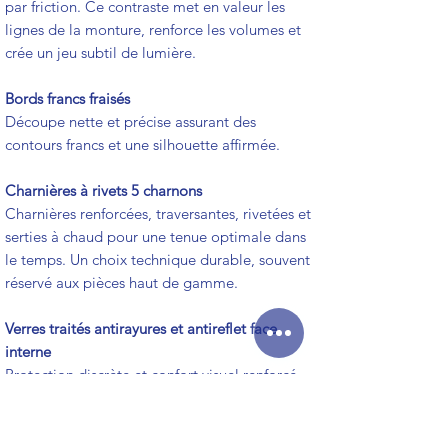
par friction. Ce contraste met en valeur les
lignes de la monture, renforce les volumes et
crée un jeu subtil de lumière.
Bords francs fraisés
Découpe nette et précise assurant des
contours francs et une silhouette affirmée.
Charnières à rivets 5 charnons
Charnières renforcées, traversantes, rivetées et
serties à chaud pour une tenue optimale dans
le temps. Un choix technique durable, souvent
réservé aux pièces haut de gamme.
Verres traités antirayures et antireflet face
interne
Protection discrète et confort visuel renforcé
au quotidien.
Logo gravé au laser